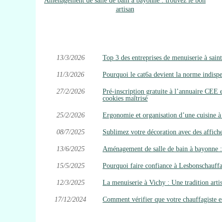
Aménagement de salle de bain à bayonne : trouvez le bon
artisan
13/3/2026
Top 3 des entreprises de menuiserie à sain
11/3/2026
Pourquoi le cat6a devient la norme indispe
27/2/2026
Pré‑inscription gratuite à l’annuaire CEE 
cookies maîtrisé
25/2/2026
Ergonomie et organisation d’une cuisine à
08/7/2025
Sublimez votre décoration avec des affich
13/6/2025
Aménagement de salle de bain à bayonne : 
15/5/2025
Pourquoi faire confiance à Lesbonschauffag
12/3/2025
La menuiserie à Vichy : Une tradition arti
17/12/2024
Comment vérifier que votre chauffagiste e