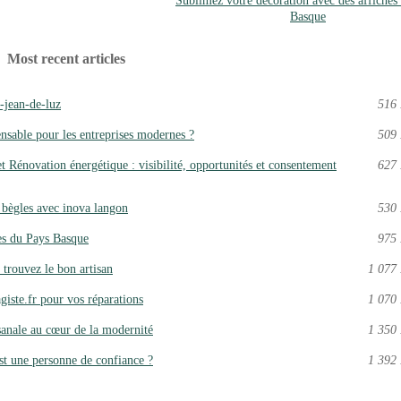
Sublimez votre décoration avec des affiches
Basque
Most recent articles
t-jean-de-luz
516 
nsable pour les entreprises modernes ?
509 
et Rénovation énergétique : visibilité, opportunités et consentement
627 
 bègles avec inova langon
530 
es du Pays Basque
975 
trouvez le bon artisan
1 077 
iste.fr pour vos réparations
1 070 
sanale au cœur de la modernité
1 350 
st une personne de confiance ?
1 392 