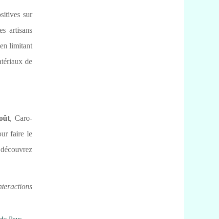
itives sur
s artisans
en limitant
atériaux de
oût
, Caro-
ur faire le
découvrez
nteractions