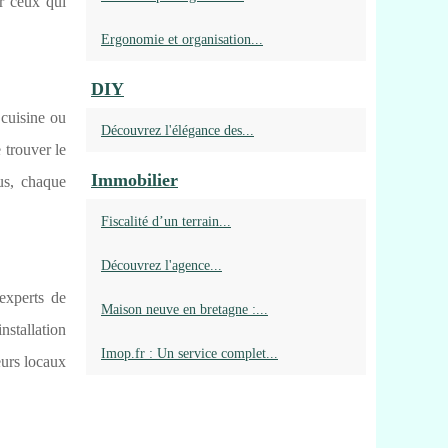
r ceux qui
Ergonomie et organisation...
DIY
 cuisine ou
Découvrez l'élégance des...
 trouver le
Immobilier
us, chaque
Fiscalité d’un terrain...
Découvrez l'agence...
experts de
Maison neuve en bretagne :...
installation
Imop.fr : Un service complet...
eurs locaux