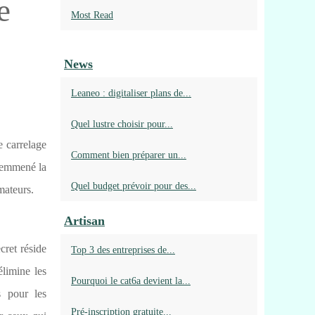
e
Most Read
News
Leaneo : digitaliser plans de...
Quel lustre choisir pour...
e carrelage
Comment bien préparer un...
a emmené la
Quel budget prévoir pour des...
mateurs.
Artisan
cret réside
Top 3 des entreprises de...
élimine les
Pourquoi le cat6a devient la...
s pour les
Pré‑inscription gratuite...