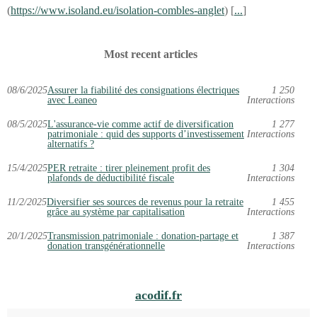
(
https://www.isoland.eu/isolation-combles-anglet
) [
...
]
Most recent articles
08/6/2025
Assurer la fiabilité des consignations électriques
1 250
avec Leaneo
Interactions
08/5/2025
L'assurance-vie comme actif de diversification
1 277
patrimoniale : quid des supports d’investissement
Interactions
alternatifs ?
15/4/2025
PER retraite : tirer pleinement profit des
1 304
plafonds de déductibilité fiscale
Interactions
11/2/2025
Diversifier ses sources de revenus pour la retraite
1 455
grâce au système par capitalisation
Interactions
20/1/2025
Transmission patrimoniale : donation-partage et
1 387
donation transgénérationnelle
Interactions
acodif.fr